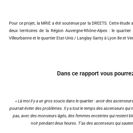
Pour ce projet, la MRIE a été soutenue par la DREETS. Cette étude 
deux territoires de la Région Auvergne-Rhône-Alpes : le quartie
Villeurbanne et le quartier Etat-Unis / Langlay Santy à Lyon 8e et Ve
Dans ce rapport vous pourrez
« Là moi il y a un gros soucis dans le quartier : avoir des ascenseur
pourrait éviter des problèmes. Il y a tout le temps des ascenseurs qui
pas, avec des monsieurs âgés, des femmes enceintes qui restent bl
noir pendant deux heures. T’as des ascenseurs qui sautent