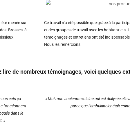
a été menée sur
Ce travail n’a été possible que grâce à la partici
r des Brosses à
et des groupes de travail avec les habitant·e·s. 
nissieux.
témoignages et entretiens ont été indispensables
Nous les remercions.
 lire de nombreux témoignages, voici quelques extr
s corrects ça
« Moi mon ancienne voisine qui est dialysée elle a
 ne fonctionnent
parce que l’ambulancier était coin
oqués dans le
. »