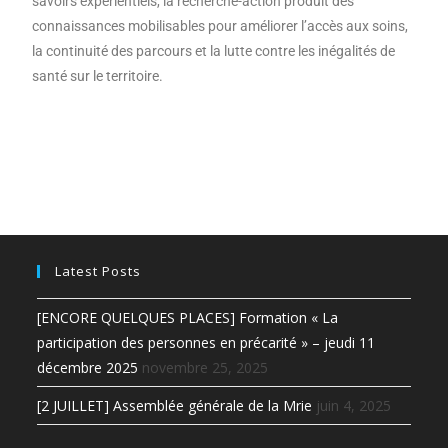
savoirs expérientiels, la recherche-action produit des
connaissances mobilisables pour améliorer l’accès aux soins,
la continuité des parcours et la lutte contre les inégalités de
santé sur le territoire.
Latest Posts
[ENCORE QUELQUES PLACES] Formation « La
participation des personnes en précarité » – jeudi 11
décembre 2025
novembre 25, 2025
[2 JUILLET] Assemblée générale de la Mrie
juin 4, 2025